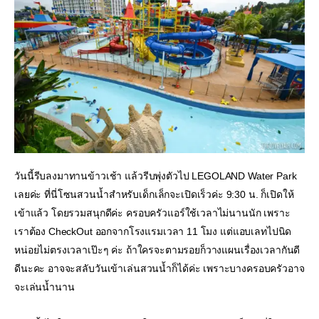
วันนี้รีบลงมาทานข้าวเช้า แล้วรีบพุ่งตัวไป LEGOLAND Water Park 
เลยค่ะ ที่นี่โซนสวนน้ำสำหรับเด็กเล็กจะเปิดเร็วค่ะ 9:30 น. ก็เปิดให้
เข้าแล้ว โดยรวมสนุกดีค่ะ ครอบครัวแอร์ใช้เวลาไม่นานนัก เพราะ
เราต้อง CheckOut ออกจากโรงแรมเวลา 11 โมง แต่แอบเลทไปนิด
หน่อยไม่ตรงเวลาเป๊ะๆ ค่ะ ถ้าใครจะตามรอยก็วางแผนเรื่องเวลากันดี
ดีนะคะ อาจจะสลับวันเข้าเล่นสวนน้ำก็ได้ค่ะ เพราะบางครอบครัวอาจ
จะเล่นน้ำนาน