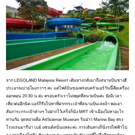
จาก LEGOLAND Malaysia Resort เดินทางกลับมาถึงสนามบินชางฮี
ประมาณบ่ายโมงกว่าๆ ค่ะ แต่ไฟล์บินของครอบครัวแอร์วันนี้คือเครื่อง
ออกตอน 20:30 น.ค่ะ ครอบครัวเราไม่หยุดที่สนามบินค่ะ ยังมีเวลา
เที่ยวต่ออีกนิด แอร์ก็รีบไปหาที่ฝากกระเป๋าที่สนามบินเลยจ้า พอเอา
สัมภาระกระเป๋าต่างๆ ไปฝากไว้เสร็จก็นั่ง MRT เข้าเมืองไปหาอะไร
ทานกัน จุดหมายคือ ArtScience Museum ริมอ่าว Marina Bay ตรง
โรงแรมมารีน่า เบย์ แซนด์สนั่นแหละค่ะ การเดินทางก็นั่งรถไฟฟ้าไป
ลง สถานีรถไฟฟ้า Bay front ค่ะ แพลนอันดับแรกที่ไปถึงคือทานข้าว