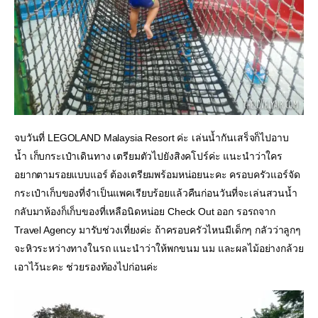
จบวันที่ LEGOLAND Malaysia Resort ค่ะ เล่นน้ำกันเสร็จก็ไปอาบ
น้ำ เก็บกระเป๋าเดินทาง เตรียมตัวไปยังสิงคโปร์ค่ะ แนะนำว่าใคร
อยากตามรอยแบบแอร์ ต้องเตรียมพร้อมหน่อยนะคะ ครอบครัวแอร์จัด
กระเป๋าเก็บของที่จำเป็นแพคเรียบร้อยแล้วคืนก่อนวันที่จะเล่นสวนน้ำ 
กลับมาห้องก็เก็บของที่เหลือนิดหน่อย Check Out ออก รอรถจาก 
Travel Agency มารับช่วงเที่ยงค่ะ ถ้าครอบครัวไหนมีเด็กๆ กลัวว่าลูกๆ 
จะหิวระหว่างทางในรถ แนะนำว่าให้พกขนม นม และผลไม้อย่างกล้วย
เอาไว้นะคะ ช่วยรองท้องไปก่อนค่ะ