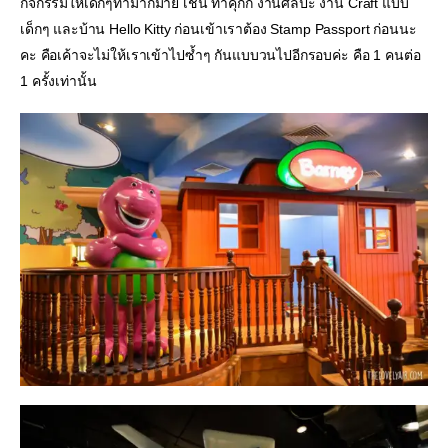
กิจกรรมให้เด็กๆทำมากมาย เช่น ทำคุ๊กกี้ งานศิลปะ งาน Craft แบบ
เด็กๆ และบ้าน Hello Kitty ก่อนเข้าเราต้อง Stamp Passport ก่อนนะ
คะ คือเค้าจะไม่ให้เราเข้าไปซ้ำๆ กันแบบวนไปอีกรอบค่ะ คือ 1 คนต่อ 
1 ครั้งเท่านั้น