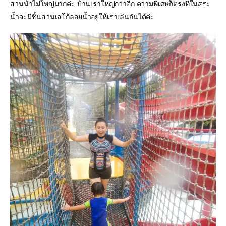
สวนน้ำไม่ใหญ่มากค่ะ บ้านเราใหญ่กว่าอีก ความพิเศษก็ตรงที่ในสระ
น้ำจะมีชิ้นส่วนเลโก้ลอยน้ำอยู่ให้เราเล่นกันได้ค่ะ