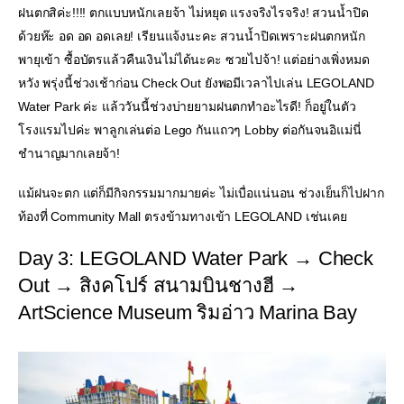
ฝนตกสิค่ะ!!!! ตกแบบหนักเลยจ้า ไม่หยุด แรงจริงไรจริง! สวนน้ำปิด
ด้วยห๊ะ อด อด อดเลย! เรียนแจ้งนะคะ สวนน้ำปิดเพราะฝนตกหนัก 
พายุเข้า ซื้อบัตรแล้วคืนเงินไม่ได้นะคะ ซวยไปจ้า! แต่อย่างเพิ่งหมด
หวัง พรุ่งนี้ช่วงเช้าก่อน Check Out ยังพอมีเวลาไปเล่น LEGOLAND 
Water Park ค่ะ แล้ววันนี้ช่วงบ่ายยามฝนตกทำอะไรดี! ก็อยู่ในตัว
โรงแรมไปค่ะ พาลูกเล่นต่อ Lego กันแถวๆ Lobby ต่อกันจนอิแม่นี่
ชำนาญมากเลยจ้า!
แม้ฝนจะตก แต่ก็มีกิจกรรมมากมายค่ะ ไม่เบื่อแน่นอน ช่วงเย็นก็ไปฝาก
ท้องที่ Community Mall ตรงข้ามทางเข้า LEGOLAND เช่นเคย
Day 3: LEGOLAND Water Park → Check 
Out → สิงคโปร์ สนามบินชางฮี → 
ArtScience Museum ริมอ่าว Marina Bay