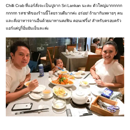
Chilli Crab ที่แอร์สั่งจะเป็นปูจาก Sri Lankan นะคะ ตัวใหญ่มากกกกก
กกกกก รสชาติของร้านนี้โดยรวมดีมากค่ะ อร่อย! ถ้ามากันหลายๆ คน 
และสั่งอาหารจานอื่นด้วยมาทานคงฟิน คอนเฟริ์ม! สำหรับครอบครัว
แอร์แค่ปูก็อิ่มยันเย็นละค่ะ