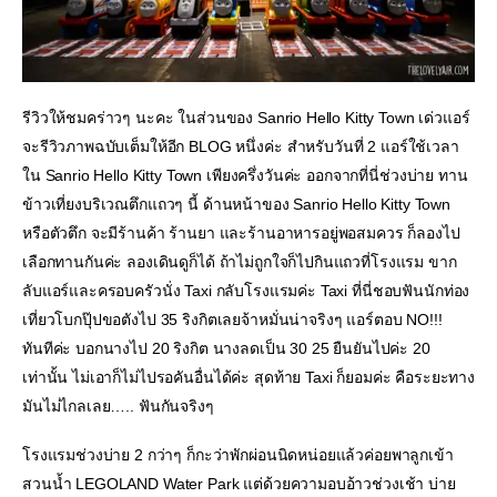
รีวิวให้ชมคร่าวๆ นะคะ ในส่วนของ Sanrio Hello Kitty Town เด่วแอร์
จะรีวิวภาพฉบับเต็มให้อีก BLOG หนึ่งค่ะ สำหรับวันที่ 2 แอร์ใช้เวลา
ใน Sanrio Hello Kitty Town เพียงครึ่งวันค่ะ ออกจากที่นี่ช่วงบ่าย ทาน
ข้าวเที่ยงบริเวณตึกแถวๆ นี้ ด้านหน้าของ Sanrio Hello Kitty Town 
หรือตัวตึก จะมีร้านค้า ร้านยา และร้านอาหารอยู่พอสมควร ก็ลองไป
เลือกทานกันค่ะ ลองเดินดูก็ได้ ถ้าไม่ถูกใจก็ไปกินแถวที่โรงแรม ขาก
ลับแอร์และครอบครัวนั่ง Taxi กลับโรงแรมค่ะ Taxi ที่นี่ชอบฟันนักท่อง
เที่ยวโบกปุ๊ปขอตังไป 35 ริงกิตเลยจ้าหมั่นน่าจริงๆ แอร์ตอบ NO!!! 
ทันทีค่ะ บอกนางไป 20 ริงกิต นางลดเป็น 30 25 ยืนยันไปค่ะ 20 
เท่านั้น ไม่เอาก็ไม่ไปรอคันอื่นได้ค่ะ สุดท้าย Taxi ก็ยอมค่ะ คือระยะทาง
มันไม่ไกลเลย….. ฟันกันจริงๆ
โรงแรมช่วงบ่าย 2 กว่าๆ ก็กะว่าพักผ่อนนิดหน่อยแล้วค่อยพาลูกเข้า
สวนน้ำ LEGOLAND Water Park แต่ด้วยความอบอ้าวช่วงเช้า บ่าย