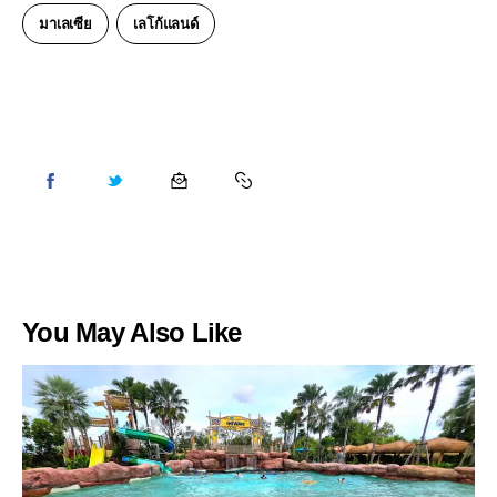
มาเลเซีย
เลโก้แลนด์
You May Also Like