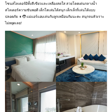
โซนสไลเดอร์มีทั้งสีเขียวและเหลืองสดใส สวยโดดเด่นกลางน้ำ
สไลเดอร์ความชันพอดี เด็กโตเล่นได้สนุก เด็กเล็กก็เล่นได้แบบ
ปลอดภัย 👧🧒 แม่แอร์แอบเล่นกับลูกเหมือนกันนะคะ สนุกจนหัวเราะ
ไม่หยุดเลย!