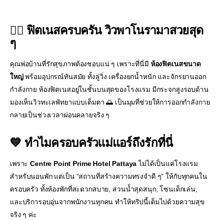
🏋️‍♀️ ฟิตเนสครบครัน วิวพาโนรามาสวยสุด
ๆ
คุณพ่อบ้านที่รักสุขภาพต้องชอบแน่ ๆ เพราะที่นี่มี
ห้องฟิตเนสขนาด
ใหญ่
พร้อมอุปกรณ์ทันสมัย ทั้งลู่วิ่ง เครื่องยกน้ำหนัก และจักรยานออก
กำลังกาย ห้องฟิตเนสอยู่ในชั้นบนสุดของโรงแรม มีกระจกสูงรอบด้าน
มองเห็นวิวทะเลพัทยาแบบเต็มตา 🌅 เป็นมุมที่ช่วยให้การออกกำลังกาย
กลายเป็นช่วงเวลาผ่อนคลายจริง ๆ
💙 ทำไมครอบครัวแม่แอร์ถึงรักที่นี่
เพราะ
Centre Point Prime Hotel Pattaya
ไม่ได้เป็นแค่โรงแรม
สำหรับนอนพัก แต่เป็น “สถานที่สร้างความทรงจำดี ๆ” ให้กับทุกคนใน
ครอบครัว ทั้งห้องพักที่สะดวกสบาย, สวนน้ำสุดสนุก, โซนเด็กเล่น,
และบริการอบอุ่นจากพนักงานทุกคน ทำให้ทริปนี้เต็มไปด้วยความสุข
จริง ๆ ค่ะ