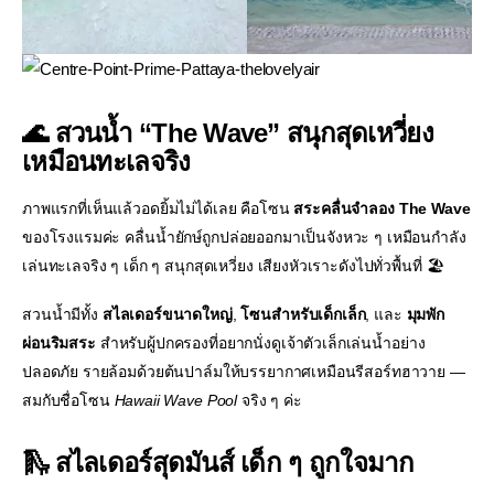
🌊 สวนน้ำ “The Wave” สนุกสุดเหวี่ยง
เหมือนทะเลจริง
ภาพแรกที่เห็นแล้วอดยิ้มไม่ได้เลย คือโซน
สระคลื่นจำลอง The Wave
ของโรงแรมค่ะ คลื่นน้ำยักษ์ถูกปล่อยออกมาเป็นจังหวะ ๆ เหมือนกำลัง
เล่นทะเลจริง ๆ เด็ก ๆ สนุกสุดเหวี่ยง เสียงหัวเราะดังไปทั่วพื้นที่ 🏖️
สวนน้ำมีทั้ง
สไลเดอร์ขนาดใหญ่
,
โซนสำหรับเด็กเล็ก
, และ
มุมพัก
ผ่อนริมสระ
สำหรับผู้ปกครองที่อยากนั่งดูเจ้าตัวเล็กเล่นน้ำอย่าง
ปลอดภัย รายล้อมด้วยต้นปาล์มให้บรรยากาศเหมือนรีสอร์ทฮาวาย —
สมกับชื่อโซน
Hawaii Wave Pool
จริง ๆ ค่ะ
🛝 สไลเดอร์สุดมันส์ เด็ก ๆ ถูกใจมาก