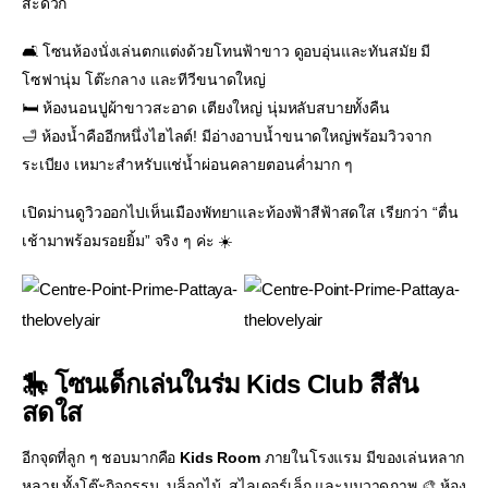
สะดวก
🛋️ โซนห้องนั่งเล่นตกแต่งด้วยโทนฟ้าขาว ดูอบอุ่นและทันสมัย มี
โซฟานุ่ม โต๊ะกลาง และทีวีขนาดใหญ่
🛏️ ห้องนอนปูผ้าขาวสะอาด เตียงใหญ่ นุ่มหลับสบายทั้งคืน
🛁 ห้องน้ำคืออีกหนึ่งไฮไลต์! มีอ่างอาบน้ำขนาดใหญ่พร้อมวิวจาก
ระเบียง เหมาะสำหรับแช่น้ำผ่อนคลายตอนค่ำมาก ๆ
เปิดม่านดูวิวออกไปเห็นเมืองพัทยาและท้องฟ้าสีฟ้าสดใส เรียกว่า “ตื่น
เช้ามาพร้อมรอยยิ้ม” จริง ๆ ค่ะ ☀️
🎠 โซนเด็กเล่นในร่ม Kids Club สีสัน
สดใส
อีกจุดที่ลูก ๆ ชอบมากคือ
Kids Room
ภายในโรงแรม มีของเล่นหลาก
หลาย ทั้งโต๊ะกิจกรรม, บล็อกไม้, สไลเดอร์เล็ก และมุมวาดภาพ 🎨 ห้อง