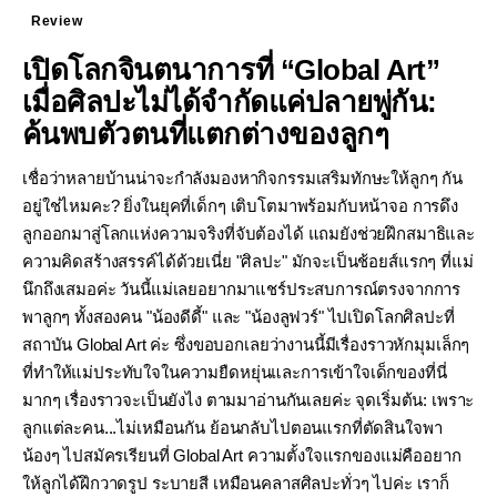
Review
แม่แอร์ป้ายยา
เปิดโลกจินตนาการที่ “Global Art”
เมื่อศิลปะไม่ได้จำกัดแค่ปลายพู่กัน:
ค้นพบตัวตนที่แตกต่างของลูกๆ
เชื่อว่าหลายบ้านน่าจะกำลังมองหากิจกรรมเสริมทักษะให้ลูกๆ กัน
อยู่ใช่ไหมคะ? ยิ่งในยุคที่เด็กๆ เติบโตมาพร้อมกับหน้าจอ การดึง
ลูกออกมาสู่โลกแห่งความจริงที่จับต้องได้ แถมยังช่วยฝึกสมาธิและ
ความคิดสร้างสรรค์ได้ด้วยเนี่ย "ศิลปะ" มักจะเป็นช้อยส์แรกๆ ที่แม่
นึกถึงเสมอค่ะ วันนี้แม่เลยอยากมาแชร์ประสบการณ์ตรงจากการ
พาลูกๆ ทั้งสองคน "น้องดีดี้" และ "น้องลูฟวร์" ไปเปิดโลกศิลปะที่
สถาบัน Global Art ค่ะ ซึ่งขอบอกเลยว่างานนี้มีเรื่องราวหักมุมเล็กๆ
ที่ทำให้แม่ประทับใจในความยืดหยุ่นและการเข้าใจเด็กของที่นี่
มากๆ เรื่องราวจะเป็นยังไง ตามมาอ่านกันเลยค่ะ จุดเริ่มต้น: เพราะ
ลูกแต่ละคน...ไม่เหมือนกัน ย้อนกลับไปตอนแรกที่ตัดสินใจพา
น้องๆ ไปสมัครเรียนที่ Global Art ความตั้งใจแรกของแม่คืออยาก
ให้ลูกได้ฝึกวาดรูป ระบายสี เหมือนคลาสศิลปะทั่วๆ ไปค่ะ เราก็