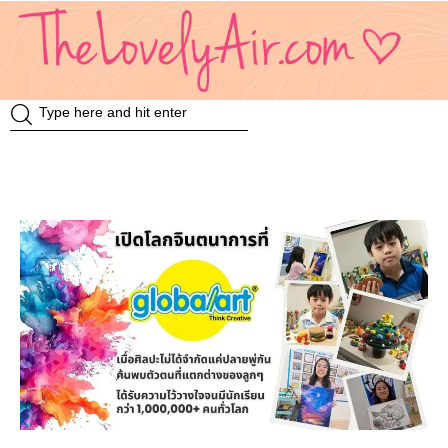
Review
Travel
Knowledge
Insurance
VDO
Event & Activities