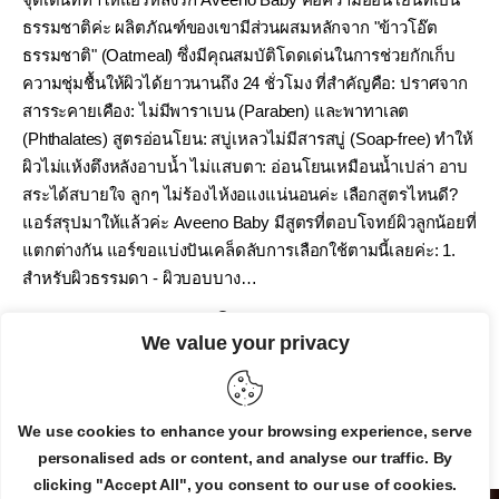
ธรรมชาติค่ะ ผลิตภัณฑ์ของเขามีส่วนผสมหลักจาก "ข้าวโอ๊ต
ธรรมชาติ" (Oatmeal) ซึ่งมีคุณสมบัติโดดเด่นในการช่วยกักเก็บ
ความชุ่มชื้นให้ผิวได้ยาวนานถึง 24 ชั่วโมง ที่สำคัญคือ: ปราศจาก
สารระคายเคือง: ไม่มีพาราเบน (Paraben) และพาทาเลต
(Phthalates) สูตรอ่อนโยน: สบู่เหลวไม่มีสารสบู่ (Soap-free) ทำให้
ผิวไม่แห้งตึงหลังอาบน้ำ ไม่แสบตา: อ่อนโยนเหมือนน้ำเปล่า อาบ
สระได้สบายใจ ลูกๆ ไม่ร้องไห้งอแงแน่นอนค่ะ เลือกสูตรไหนดี?
แอร์สรุปมาให้แล้วค่ะ Aveeno Baby มีสูตรที่ตอบโจทย์ผิวลูกน้อยที่
แตกต่างกัน แอร์ขอแบ่งปันเคล็ดลับการเลือกใช้ตามนี้เลยค่ะ: 1.
สำหรับผิวธรรมดา - ผิวบอบบาง…
By
Admin
February 4, 2019
0
We value your privacy
READ MORE
We use cookies to enhance your browsing experience, serve
personalised ads or content, and analyse our traffic. By
clicking "Accept All", you consent to our use of cookies.