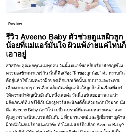
Review
รีวิว Aveeno Baby ตัวช่วยดูแลผิวลูก
น้อยที่แม่แอร์มั่นใจ ผิวแพ้ง่ายแค่ไหนก็
เอาอยู่
สวัสดีค่ะคุณพ่อคุณแม่ทุกคน วันนี้แม่แอร์ขอหยิบเรื่องสำคัญที่ไม่
ควรมองข้ามมาแชร์กัน นั่นก็คือเรื่อง "ผิวของลูกน้อย" ค่ะ ทราบกัน
ดีอยู่แล้วใช่ไหมคะว่าผิวของเด็กแรกเกิดนั้นบอบบางและระคาย
เคืองง่ายมากๆ การเลือกผลิตภัณฑ์ดูแลผิวให้ลูกจึงเป็นเรื่องที่แอร์
ให้ความสำคัญเป็นอันดับหนึ่งเลยค่ะ วันนี้แอร์เลยอยากแนะนำ
ผลิตภัณฑ์ที่แอร์ใช้กับน้องลูฟวร์และน้องดีดี้แล้วประทับใจมาก นั่น
คือ Aveeno Baby (อาวีโน่ เบบี้) แบรนด์ที่คุณแม่หลายคนอาจจะ
คุ้นหู เพราะเป็นแบรนด์อันดับ 1 ที่กุมารแพทย์และผู้เชี่ยวชาญด้าน
ผิวหนังในอเมริกาแนะนำค่ะ ทำไมแม่แอร์ถึงเลือก Aveeno Baby?
จุดเด่นที่ทำให้แอร์หลงรัก Aveeno Baby คือความอ่อนโยนที่เป็น