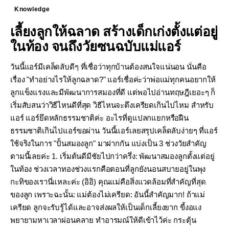
Knowledge
เลี้ยงลูกให้ฉลาด สร้างเด็กเก่งตั้งแต่อยู่
ในท้อง จนถึงวัยซนฉบับแม่แอร์
วันนี้แอร์มีเคล็ดลับดีๆ ที่เชื่อว่าทุกบ้านต้องสนใจแน่นอน นั่นคือ
เรื่อง "ทำอย่างไรให้ลูกฉลาด?" แอร์เชื่อค่ะว่าพ่อแม่ทุกคนอยากให้
ลูกแข็งแรงและมีพัฒนาการสมองที่ดี แต่พอไปอ่านทฤษฎีเยอะๆ ก็
เริ่มสับสนว่าวิธีไหนดีที่สุด วิธีไหนจะตึงเครียดเกินไปไหม สำหรับ
แอร์ แอร์ยึดหลักธรรมชาติค่ะ อะไรที่ดูแปลกแยกหรือฝืน
ธรรมชาติเกินไปแอร์ขอผ่าน วันนี้แอร์เลยสรุปเคล็ดลับง่ายๆ ที่แอร์
ใช้จริงในการ "ปั้นสมองลูก" มาฝากกัน แบ่งเป็น 3 ช่วงวัยสำคัญ
ตามนี้เลยค่ะ 1. เริ่มต้นดีมีชัยไปกว่าครึ่ง: พัฒนาสมองลูกตั้งแต่อยู่
ในท้อง ช่วงเวลาทองช่วงแรกคือตอนที่ลูกยังนอนสบายอยู่ในพุง
กะทิของเรานี่แหละค่ะ (อิอิ) คุณแม่คือสิ่งแวดล้อมที่สำคัญที่สุด
ของลูก เพราะฉะนั้น: แม่ต้องไม่เครียด: อันนี้สำคัญมาก! ถ้าแม่
เครียด ลูกจะรับรู้ได้และอาจส่งผลให้เป็นเด็กเลี้ยงยาก ขี้งอแง
พยายามหาเวลาผ่อนคลาย ทำอารมณ์ให้ดีเข้าไว้ค่ะ กระตุ้น