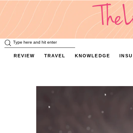
Review
Travel
Knowledge
Insurance
REVIEW
TRAVEL
KNOWLEDGE
INS
VDO
Event & Activities
แม่แอร์ป้ายยา