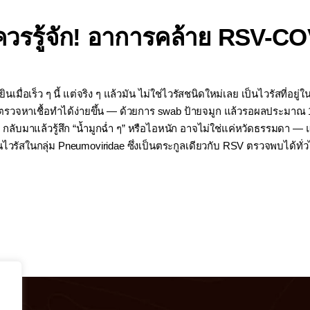
ควรรู้จัก! อาการคล้าย RSV-COV
ินเมื่อเร็ว ๆ นี้ แต่จริง ๆ แล้วมัน ไม่ใช่ไวรัสชนิดใหม่เลย เป็นไวรัสที่
รวจหาเชื้อทำได้ง่ายขึ้น — ด้วยการ swab ป้ายจมูก แล้วรอผลประมาณ 10-15
ลับมาแล้วรู้สึก “น้ำมูกฉ่ำ ๆ” หรือไอหนัก อาจไม่ใช่แค่หวัดธรรมดา 
นไวรัสในกลุ่ม Pneumoviridae ซึ่งเป็นตระกูลเดียวกับ RSV ตรวจพบได้ท