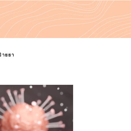
ป้ายยา