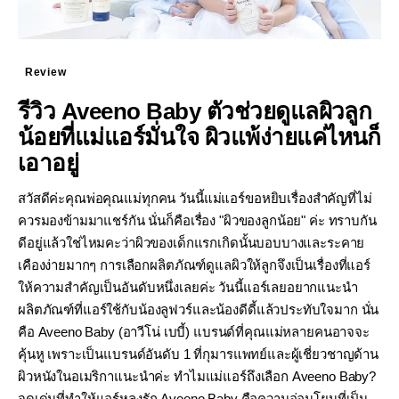
Review
รีวิว Aveeno Baby ตัวช่วยดูแลผิวลูก
น้อยที่แม่แอร์มั่นใจ ผิวแพ้ง่ายแค่ไหนก็
เอาอยู่
สวัสดีค่ะคุณพ่อคุณแม่ทุกคน วันนี้แม่แอร์ขอหยิบเรื่องสำคัญที่ไม่
ควรมองข้ามมาแชร์กัน นั่นก็คือเรื่อง "ผิวของลูกน้อย" ค่ะ ทราบกัน
ดีอยู่แล้วใช่ไหมคะว่าผิวของเด็กแรกเกิดนั้นบอบบางและระคาย
เคืองง่ายมากๆ การเลือกผลิตภัณฑ์ดูแลผิวให้ลูกจึงเป็นเรื่องที่แอร์
ให้ความสำคัญเป็นอันดับหนึ่งเลยค่ะ วันนี้แอร์เลยอยากแนะนำ
ผลิตภัณฑ์ที่แอร์ใช้กับน้องลูฟวร์และน้องดีดี้แล้วประทับใจมาก นั่น
คือ Aveeno Baby (อาวีโน่ เบบี้) แบรนด์ที่คุณแม่หลายคนอาจจะ
คุ้นหู เพราะเป็นแบรนด์อันดับ 1 ที่กุมารแพทย์และผู้เชี่ยวชาญด้าน
ผิวหนังในอเมริกาแนะนำค่ะ ทำไมแม่แอร์ถึงเลือก Aveeno Baby?
จุดเด่นที่ทำให้แอร์หลงรัก Aveeno Baby คือความอ่อนโยนที่เป็น