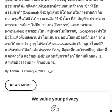
ธรรมชาติค่ะ ผลิตภัณฑ์ของเขามีส่วนผสมหลักจาก "ข้าวโอ๊ต
ธรรมชาติ" (Oatmeal) ซึ่งมีคุณสมบัติโดดเด่นในการช่วยกักเก็บ
ความชุ่มชื้นให้ผิวได้ยาวนานถึง 24 ชั่วโมง ที่สำคัญคือ: ปราศจาก
สารระคายเคือง: ไม่มีพาราเบน (Paraben) และพาทาเลต
(Phthalates) สูตรอ่อนโยน: สบู่เหลวไม่มีสารสบู่ (Soap-free) ทำให้
ผิวไม่แห้งตึงหลังอาบน้ำ ไม่แสบตา: อ่อนโยนเหมือนน้ำเปล่า อาบ
สระได้สบายใจ ลูกๆ ไม่ร้องไห้งอแงแน่นอนค่ะ เลือกสูตรไหนดี?
แอร์สรุปมาให้แล้วค่ะ Aveeno Baby มีสูตรที่ตอบโจทย์ผิวลูกน้อยที่
แตกต่างกัน แอร์ขอแบ่งปันเคล็ดลับการเลือกใช้ตามนี้เลยค่ะ: 1.
สำหรับผิวธรรมดา - ผิวบอบบาง…
By
Admin
February 4, 2019
0
READ MORE
We value your privacy