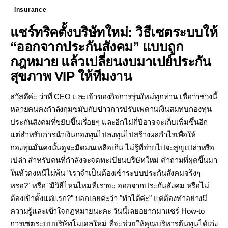
Insurance
แชร์ทริคตั้งบริษัทใหม่: วิธีเซตระบบให้
“ออกจากประกันสังคม” แบบถูก
กฎหมาย แล้วเปลี่ยนงบมาเปย์ประกัน
สุขภาพ VIP ให้ทีมงาน
สวัสดีค่ะ ว่าที่ CEO และเจ้าของกิจการรุ่นใหม่ทุกท่าน เชื่อว่าช่วงนี้
หลายคนคงกำลังกุมขมับกับข่าวการปรับเพดานเงินสมทบกองทุน
ประกันสังคมที่ขยับขึ้นเรื่อยๆ และอีกไม่กี่ปีอาจจะเก็บเพิ่มขึ้นอีก
แต่สำหรับการนำเงินกองทุนไปลงทุนไปสร้างผลกำไรเพื่อให้
กองทุนมั่นคงนั้นดูจะมืดมนเหลือเกิน ไม่รู้ที่จ่ายไปจะสูญเปล่าหรือ
เปล่า สำหรับคนที่กำลังจะจดทะเบียนบริษัทใหม่ คำถามที่ผุดขึ้นมา
ในหัวคงหนีไม่พ้น "เราจำเป็นต้องเข้าระบบประกันสังคมจริงๆ
หรอ?" หรือ "มีวิธีไหนไหมที่เราจะ ออกจากประกันสังคม หรือไม่
ต้องเข้าตั้งแต่แรก?" บอกเลยค่ะว่า "ทำได้ค่ะ" แต่ต้องทำอย่างมี
ความรู้และเข้าใจกฎหมายนะคะ วันนี้เลยอยากมาแชร์ How-to
การเซตระบบบริษัทโมเดลใหม่ ที่จะช่วยให้คุณบริหารต้นทุนได้เก่ง