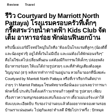
Review
Travel
รีวิว Courtyard by Marriott North
Pattaya) โรงแรมครอบครัวที่เด็กๆ
กรี๊ดสระว่ายน้ำดาดฟ้า Kids Club จัด
เต็ม อาหารอร่อย พักผ่อนฟินยกบ้าน
ทริปนี้แม่แอร์มีโจทย์ใหญ่ในใจคือ "ต้องเป็นโรงแรมที่ลูกๆ (น้องดีดี้
และน้องลูฟวร์) อยู่ได้ทั้งวันไม่มีเบื่อ และแม่ต้องได้พักผ่อนจริงๆ"
คือไม่ใช่แค่ไปเปลี่ยนที่นอน แต่ต้องมีกิจกรรมให้เด็กๆ ปล่อยพลัง
มีอาหารอร่อยๆ ให้แม่ได้ถ่ายรูปสวยๆ และที่สำคัญเตียงต้องดูด
วิญญาณ! (ฮา) หลังจากทำการบ้านอยู่นาน หวยก็มาออกที่นี่เลยค่ะ
Courtyard by Marriott North Pattaya หรือที่เราเรียกกันติดปาก
ง่ายๆ ว่า Marriot Pattaya โซนพัทยาเหนือนั่นเอง บอกเลยว่าการมา
พักครั้งนี้ ประทับใจตั้งแต่ก้าวแรกจนก้าวสุดท้าย รูปสวยๆ เพียบ
เรื่องราวความสนุกของสองแสบก็เยอะมาก เดี๋ยวแม่แอร์จะเล่าให้
ฟังแบบละเอียดยิบ รับรองว่าอ่านจบแล้วต้องอยากกดจองตามรอย
บ้านเราแน่นอนค่ะ ไปดูกันเลย! ทำเลดี มีชัยไปกว่าครึ่ง : ปักหมุด