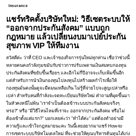
Insurance
แชร์ทริคตั้งบริษัทใหม่: วิธีเซตระบบให้
“ออกจากประกันสังคม” แบบถูก
กฎหมาย แล้วเปลี่ยนงบมาเปย์ประกัน
สุขภาพ VIP ให้ทีมงาน
สวัสดีค่ะ ว่าที่ CEO และเจ้าของกิจการรุ่นใหม่ทุกท่าน เชื่อว่าช่วงนี้
หลายคนคงกำลังกุมขมับกับข่าวการปรับเพดานเงินสมทบกองทุน
ประกันสังคมที่ขยับขึ้นเรื่อยๆ และอีกไม่กี่ปีอาจจะเก็บเพิ่มขึ้นอีก
แต่สำหรับการนำเงินกองทุนไปลงทุนไปสร้างผลกำไรเพื่อให้
กองทุนมั่นคงนั้นดูจะมืดมนเหลือเกิน ไม่รู้ที่จ่ายไปจะสูญเปล่าหรือ
เปล่า สำหรับคนที่กำลังจะจดทะเบียนบริษัทใหม่ คำถามที่ผุดขึ้นมา
ในหัวคงหนีไม่พ้น "เราจำเป็นต้องเข้าระบบประกันสังคมจริงๆ
หรอ?" หรือ "มีวิธีไหนไหมที่เราจะ ออกจากประกันสังคม หรือไม่
ต้องเข้าตั้งแต่แรก?" บอกเลยค่ะว่า "ทำได้ค่ะ" แต่ต้องทำอย่างมี
ความรู้และเข้าใจกฎหมายนะคะ วันนี้เลยอยากมาแชร์ How-to
การเซตระบบบริษัทโมเดลใหม่ ที่จะช่วยให้คุณบริหารต้นทุนได้เก่ง