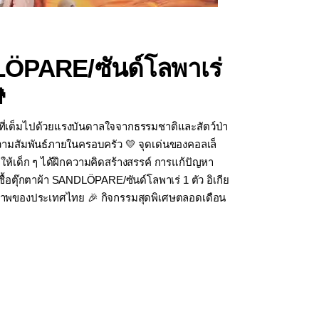
DLÖPARE/ซันด์โลพาเร่

ที่เต็มไปด้วยแรงบันดาลใจจากธรรมชาติและสัตว์ป่า
างความสัมพันธ์ภายในครอบครัว 💛 จุดเด่นของคอลเล็
่วยให้เด็ก ๆ ได้ฝึกความคิดสร้างสรรค์ การแก้ปัญหา
ซื้อตุ๊กตาผ้า SANDLÖPARE/ซันด์โลพาเร่ 1 ตัว อิเกีย
ชีวภาพของประเทศไทย 🎉 กิจกรรมสุดพิเศษตลอดเดือน