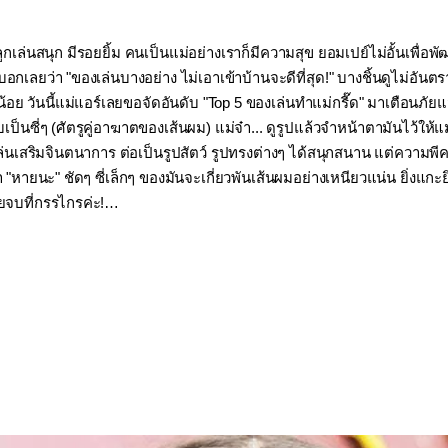
นลูกเล่นสนุก มีรอยยิ้ม คนเป็นแม่อย่างเราก็มีความสุข ยอมเปย์ไม่อั้นเพื่อพั
ลยว่า "ของเล่นบางอย่าง ไม่เอาเข้าบ้านจะดีที่สุด!" บางชิ้นดูไม่อันต
วันนี้แม่แอร์เลยขอจัดอันดับ "Top 5 ของเล่นทำแม่กรี๊ด" มาเตือนภัยแม่ๆ
็นซี่ๆ (ศัตรูคู่อาฆาตของเส้นผม) แม่จ๋า... ดูรูปแล้วจำหน้าตามันไว้ให้แ
เล่นเสริมจินตนาการ ต่อเป็นรูปสัตว์ รูปทรงต่างๆ ได้สนุกสนาน แต่ความพีคมัน
นะ" ชัดๆ ซี่เล็กๆ ของมันจะเกี่ยวพันเส้นผมอย่างเหนียวแน่น ยิ่งแกะยิ่ง
้ายจบที่กรรไกรค่ะ!…