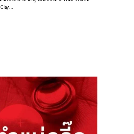
ey Clay…