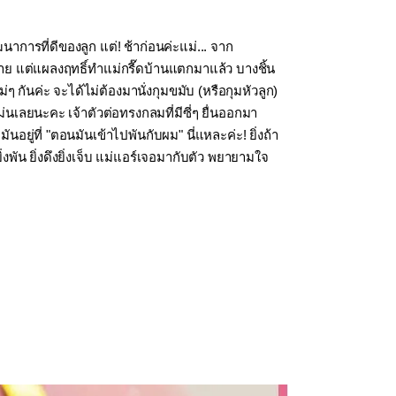
ฒนาการที่ดีของลูก แต่! ช้าก่อนค่ะแม่... จาก
ราย แต่แผลงฤทธิ์ทำแม่กรี๊ดบ้านแตกมาแล้ว บางชิ้น
 กันค่ะ จะได้ไม่ต้องมานั่งกุมขมับ (หรือกุมหัวลูก)
ม่นเลยนะคะ เจ้าตัวต่อทรงกลมที่มีซี่ๆ ยื่นออกมา
อยู่ที่ "ตอนมันเข้าไปพันกับผม" นี่แหละค่ะ! ยิ่งถ้า
พัน ยิ่งดึงยิ่งเจ็บ แม่แอร์เจอมากับตัว พยายามใจ