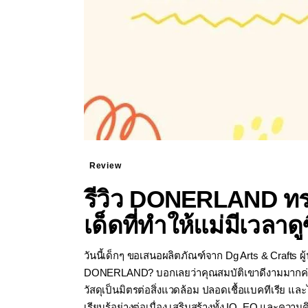
Review
รีวิว DONERLAND ทราย
เด็ดที่ทำให้แม่มีเวลาดูซ
วันนี้เด็กๆ ขอเสนอผลิตภัณฑ์จาก Dg Arts & Crafts 
DONERLAND? บอกเลยว่าคุณสมบัติเขาดีงามมากค่ะ โด
วัสดุเป็นมิตรต่อสิ่งแวดล้อม ปลอดเชื้อแบคทีเรีย และไ
เรียนรู้อย่างต่อเนื่อง เสริมสร้างทั้ง IQ, EQ และ