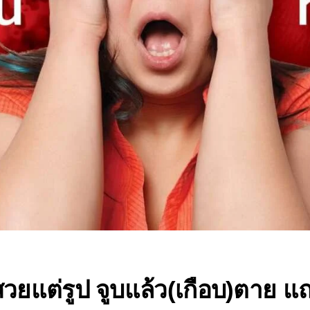
สวยแต่รูป จูบแล้ว(เกือบ)ตาย แ