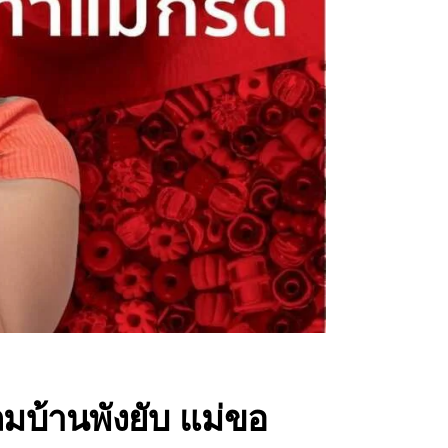
ถมบ้านพังยับ แม่ขอ