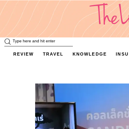
Review
Travel
Knowledge
Insurance
REVIEW
TRAVEL
KNOWLEDGE
INS
VDO
Event & Activities
แม่แอร์ป้ายยา