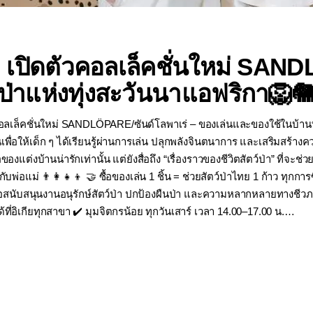
 เปิดตัวคอลเล็คชั่นใหม่ SAN
่าแห่งทุ่งสะวันนาแอฟริกา🦁
อลเล็คชั่นใหม่ SANDLÖPARE/ซันด์โลพาเร่ – ของเล่นและของใช้ในบ้าน
นเพื่อให้เด็ก ๆ ได้เรียนรู้ผ่านการเล่น ปลุกพลังจินตนาการ และเสริมสร้
แต่งบ้านน่ารักเท่านั้น แต่ยังสื่อถึง “เรื่องราวของชีวิตสัตว์ป่า” ที่จะช
แม่ 👨‍👩‍👧‍👦 🤝 ซื้อของเล่น 1 ชิ้น = ช่วยสัตว์ป่าไทย 1 ก้าว ทุกการ
พื่อสนับสนุนงานอนุรักษ์สัตว์ป่า ปกป้องผืนป่า และความหลากหลายทาง
ี่อิเกียทุกสาขา ✔️ มุมจิตกรน้อย ทุกวันเสาร์ เวลา 14.00–17.00 น.…