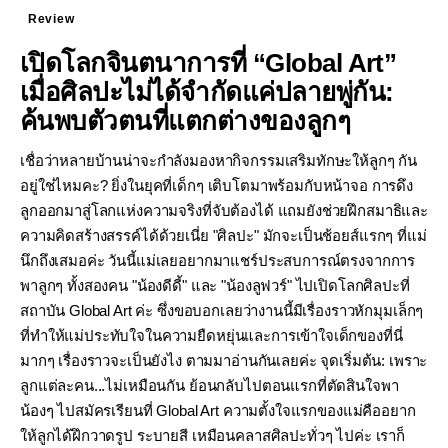
Review
เปิดโลกจินตนาการที่ “Global Art”
เมื่อศิลปะไม่ได้จำกัดแค่ปลายพู่กัน:
ค้นพบตัวตนที่แตกต่างของลูกๆ
เชื่อว่าหลายบ้านน่าจะกำลังมองหากิจกรรมเสริมทักษะให้ลูกๆ กัน
อยู่ใช่ไหมคะ? ยิ่งในยุคที่เด็กๆ เติบโตมาพร้อมกับหน้าจอ การดึง
ลูกออกมาสู่โลกแห่งความจริงที่จับต้องได้ แถมยังช่วยฝึกสมาธิและ
ความคิดสร้างสรรค์ได้ด้วยเนี่ย "ศิลปะ" มักจะเป็นช้อยส์แรกๆ ที่แม่
นึกถึงเสมอค่ะ วันนี้แม่เลยอยากมาแชร์ประสบการณ์ตรงจากการ
พาลูกๆ ทั้งสองคน "น้องดีดี้" และ "น้องลูฟวร์" ไปเปิดโลกศิลปะที่
สถาบัน Global Art ค่ะ ซึ่งขอบอกเลยว่างานนี้มีเรื่องราวหักมุมเล็กๆ
ที่ทำให้แม่ประทับใจในความยืดหยุ่นและการเข้าใจเด็กของที่นี่
มากๆ เรื่องราวจะเป็นยังไง ตามมาอ่านกันเลยค่ะ จุดเริ่มต้น: เพราะ
ลูกแต่ละคน...ไม่เหมือนกัน ย้อนกลับไปตอนแรกที่ตัดสินใจพา
น้องๆ ไปสมัครเรียนที่ Global Art ความตั้งใจแรกของแม่คืออยาก
ให้ลูกได้ฝึกวาดรูป ระบายสี เหมือนคลาสศิลปะทั่วๆ ไปค่ะ เราก็